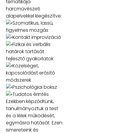
tematikája
harcművészeti
alapelvekkel kiegészítve:
Szomatikus, lassú,
figyelmes mozgás
Kontakt improvizáció
Fizikai és verbális
határok tartását
fejlesztő gyakorlatok
Közelséget,
kapcsolódást erősítő
módszerek
Pszichológiai boksz
Tudatos érintés
Ezekben képződtünk,
tanulmányoztuk a test
és a lélek működését,
egymásra hatását. Ezen
ismereteink és