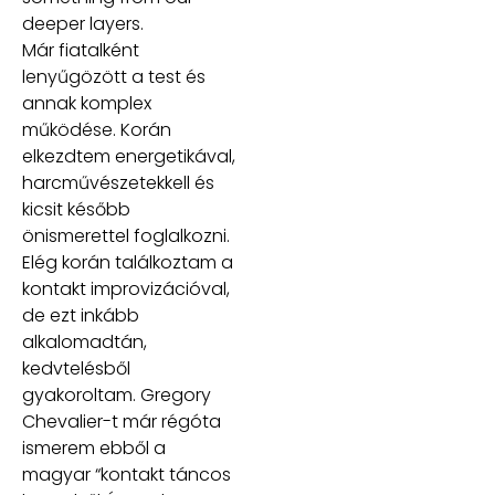
deeper layers.
Már fiatalként
lenyűgözött a test és
annak komplex
működése. Korán
elkezdtem energetikával,
harcművészetekkell és
kicsit később
önismerettel foglalkozni.
Elég korán találkoztam a
kontakt improvizációval,
de ezt inkább
alkalomadtán,
kedvtelésből
gyakoroltam. Gregory
Chevalier-t már régóta
ismerem ebből a
magyar “kontakt táncos