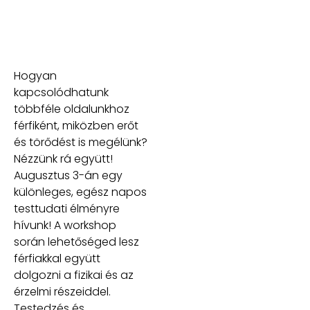
Egynapos Moving Man nyitott műhely sorozat
Hogyan
kapcsolódhatunk
többféle oldalunkhoz
férfiként, miközben erőt
és törődést is megélünk?
Nézzünk rá együtt!
Augusztus 3-án egy
különleges, egész napos
testtudati élményre
hívunk! A workshop
során lehetőséged lesz
férfiakkal együtt
dolgozni a fizikai és az
érzelmi részeiddel.
Testedzés és