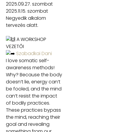
2025.09.27. szombat
2025.11.15. szombat
Negyedik alkalom
tervezés alatt.
A WORKSHOP
VEZETŐI
Szabadkai Dani
I love somatic self-
awareness methods!
Why? Because the body
doesn’t lie, energy can’t
be fooled, and the mind
can’t resist the impact
of bodily practices.
These practices bypass
the mind, reaching their
goal and revealing
something from our