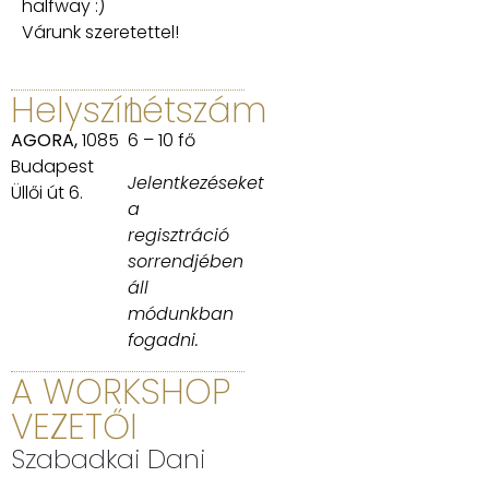
halfway :)
Várunk szeretettel!
Helyszín
Létszám
AGORA,
1085
6 – 10 fő
Budapest
Jelentkezéseket
Üllői út 6.
a
regisztráció
sorrendjében
áll
módunkban
fogadni.
A WORKSHOP
VEZETŐI
Szabadkai Dani