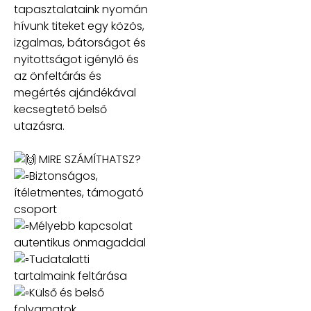
tapasztalataink nyomán
hívunk titeket egy közös,
izgalmas, bátorságot és
nyitottságot igénylő és
az önfeltárás és
megértés ajándékával
kecsegtető belső
utazásra.
MIRE SZÁMÍTHATSZ?
Biztonságos,
ítéletmentes, támogató
csoport
Mélyebb kapcsolat
autentikus önmagaddal
Tudatalatti
tartalmaink feltárása
Külső és belső
folyamatok