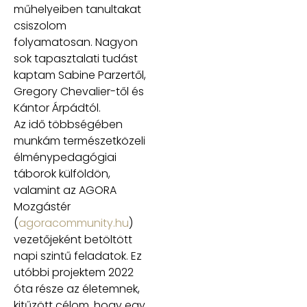
műhelyeiben tanultakat
csiszolom
folyamatosan. Nagyon
sok tapasztalati tudást
kaptam Sabine Parzertől,
Gregory Chevalier-től és
Kántor Árpádtól.
Az idő többségében
munkám természetközeli
élménypedagógiai
táborok külföldön,
valamint az AGORA
Mozgástér
(
agoracommunity.hu
)
vezetőjeként betöltött
napi szintű feladatok. Ez
utóbbi projektem 2022
óta része az életemnek,
kitűzött célom, hogy egy