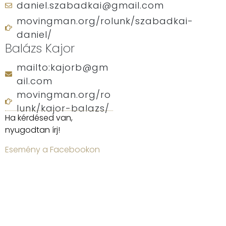
daniel.szabadkai@gmail.com
movingman.org/rolunk/szabadkai-
daniel/
Balázs Kajor
mailto:kajorb@gm
ail.com
movingman.org/ro
lunk/kajor-balazs/
Ha kérdésed van,
nyugodtan írj!
Esemény a Facebookon