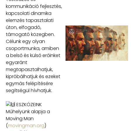
kommunikáció fejlesztés,
kapcsolati dinamika
elemzés tapasztalati
úton, elfogadó,
támogató közegben.
Célunk egy olyan
csoportmunka, amiben
a belső és külső erőinket
egyaránt
megtapasztalhatjuk,
kipróbálhatjuk és ezeket
egymás felépítésére
segítségül hívhatjuk.
ESZKÖZEINK
Műhelyünk alapja a
Moving Man
(
movingman.org
)