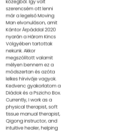
közegből. Így volt
szerencsém ott lenni
már a legelső Moving
Man elvonuláson, amit
Kántor Árpáddal 2020
nyarán a Három Kincs
Völgyében tartottak
nekünk. Akkor
megszólított valamit
mélyen bennem ez a
módszertan és azóta
lelkes hírvivője vagyok.
Kedvenc gyakorlatom a
Diádok és a Pszicho Box.
Currently, I work as a
physical therapist, soft
tissue manual therapist,
Qigong instructor, and
intuitive healer, helping