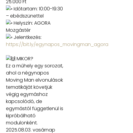
25.000 Ft
Időtartam: 10:00-19:30
– ebédszünettel
Helyszín: AGORA
Mozgástér
Jelentkezés:
https://bit.ly/egynapos_movingman_agora
MIKOR?
Ez a műhely egy sorozat,
ahol a négynapos
Moving Man elvonulások
tematikáját követjük
végig egymáshoz
kapcsolódó, de
egymástól függetlenül is
kipróbálható
modulonként.
2025.08.03. vasárnap