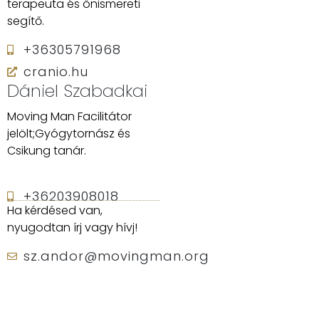
terapeuta és önismereti
segítő.
+36305791968
cranio.hu
Dániel Szabadkai
Moving Man Facilitátor
jelölt;
Gyógytornász és
Csikung tanár
.
+36203908018
Ha kérdésed van,
nyugodtan írj vagy hívj!
sz.andor@movingman.org