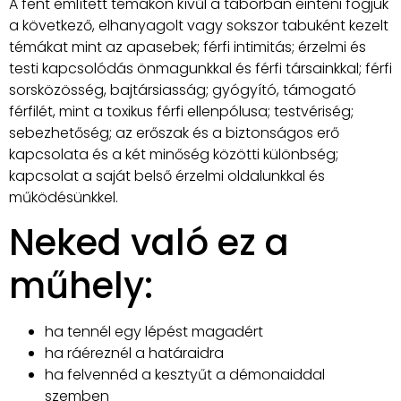
A fent említett témákon kívűl a táborban éinteni fogjuk
a következő, elhanyagolt vagy sokszor tabuként kezelt
témákat mint az apasebek; férfi intimitás; érzelmi és
testi kapcsolódás önmagunkkal és férfi társainkkal; férfi
sorsközösség, bajtársiasság; gyógyító, támogató
férfilét, mint a toxikus férfi ellenpólusa; testvériség;
sebezhetőség; az erőszak és a biztonságos erő
kapcsolata és a két minőség közötti különbség;
kapcsolat a saját belső érzelmi oldalunkkal és
működésünkkel.
Neked való ez a
műhely:
ha tennél egy lépést magadért
ha ráéreznél a határaidra
ha felvennéd a kesztyűt a démonaiddal
szemben