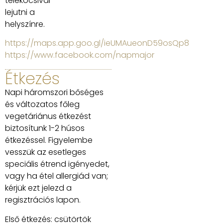
telekocsival
lejutni a
helyszínre.
https://maps.app.goo.gl/ieUMAueonD59osQp8
https://www.facebook.com/napmajor
Étkezés
Napi háromszori bőséges
és változatos főleg
vegetáriánus étkezést
biztosítunk 1-2 húsos
étkezéssel. Figyelembe
vesszük az esetleges
speciális étrend igényedet,
vagy ha étel allergiád van;
kérjük ezt jelezd a
regisztrációs lapon.
Első étkezés: csütörtök