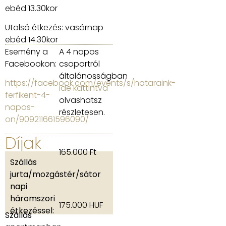
ebéd 13.30kor
Utolsó étkezés: vasárnap
ebéd 14.30kor
Esemény a
A 4 napos
Facebookon:
csoportról
általánosságban
https://facebook.com/events/s/hataraink-
ide kattintva
ferfikent-4-
olvashatsz
napos-
részletesen.
on/909211661596090/
Díjak
165.000 Ft
Szállás
jurta/mozgástér/sátor
napi
háromszori
175.000 HUF
étkezéssel:
Szállás