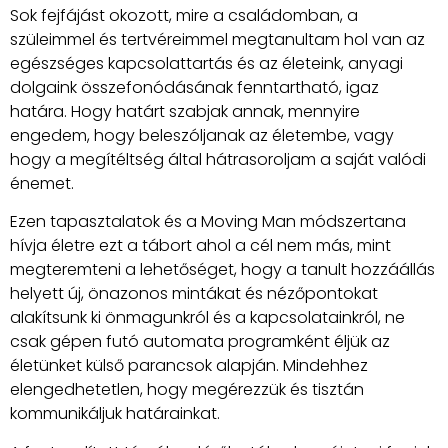
Sok fejfájást okozott, mire a családomban, a
szüleimmel és tertvéreimmel megtanultam hol van az
egészséges kapcsolattartás és az életeink, anyagi
dolgaink összefonódásának fenntartható, igaz
határa. Hogy határt szabjak annak, mennyire
engedem, hogy beleszóljanak az életembe, vagy
hogy a megítéltség által hátrasoroljam a saját valódi
énemet.
Ezen tapasztalatok és a Moving Man módszertana
hívja életre ezt a tábort ahol a cél nem más, mint
megteremteni a lehetőséget, hogy a tanult hozzáállás
helyett új, önazonos mintákat és nézőpontokat
alakítsunk ki önmagunkról és a kapcsolatainkról, ne
csak gépen futó automata programként éljük az
életünket külső parancsok alapján. Mindehhez
elengedhetetlen, hogy megérezzük és tisztán
kommunikáljuk határainkat.