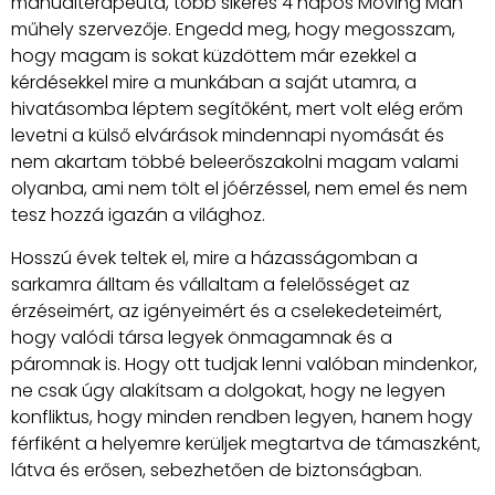
manuálterapeuta, több sikeres 4 napos Moving Man
műhely szervezője. Engedd meg, hogy megosszam,
hogy magam is sokat küzdöttem már ezekkel a
kérdésekkel mire a munkában a saját utamra, a
hivatásomba léptem segítőként, mert volt elég erőm
levetni a külső elvárások mindennapi nyomását és
nem akartam többé beleerőszakolni magam valami
olyanba, ami nem tölt el jóérzéssel, nem emel és nem
tesz hozzá igazán a világhoz.
Hosszú évek teltek el, mire a házasságomban a
sarkamra álltam és vállaltam a felelősséget az
érzéseimért, az igényeimért és a cselekedeteimért,
hogy valódi társa legyek önmagamnak és a
páromnak is. Hogy ott tudjak lenni valóban mindenkor,
ne csak úgy alakítsam a dolgokat, hogy ne legyen
konfliktus, hogy minden rendben legyen, hanem hogy
férfiként a helyemre kerüljek megtartva de támaszként,
látva és erősen, sebezhetően de biztonságban.