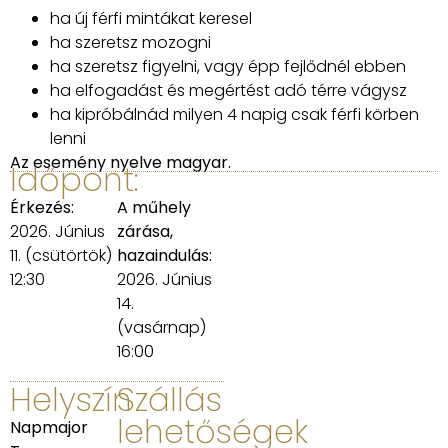
ha új férfi mintákat keresel
ha szeretsz mozogni
ha szeretsz figyelni, vagy épp fejlődnél ebben
ha elfogadást és megértést adó térre vágysz
ha kipróbálnád milyen 4 napig csak férfi körben
lenni
Az esemény nyelve magyar.
Időpont:
Érkezés:
A műhely
2026. Június
zárása,
11. (csütörtök)
hazaindulás:
12:30
2026. Június
14.
(vasárnap)
16:00
Helyszín
Szállás
lehetőségek
Napmajor