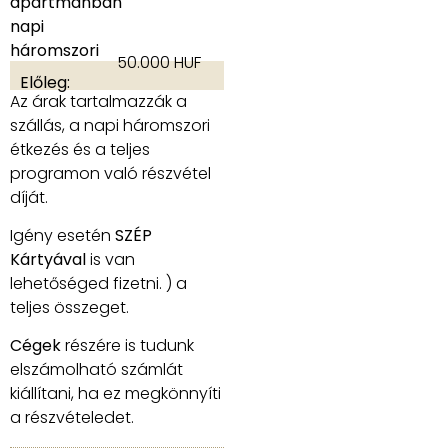
apartmanban
napi
háromszori
50.000 HUF
étkezéssel:
Előleg:
Az árak tartalmazzák a
szállás, a napi háromszori
étkezés és a teljes
programon való részvétel
díját.
Igény esetén
SZÉP
Kártyával
is van
lehetőséged fizetni. ) a
teljes összeget.
Cégek
részére is tudunk
elszámolható számlát
kiállítani, ha ez megkönnyíti
a részvételedet.