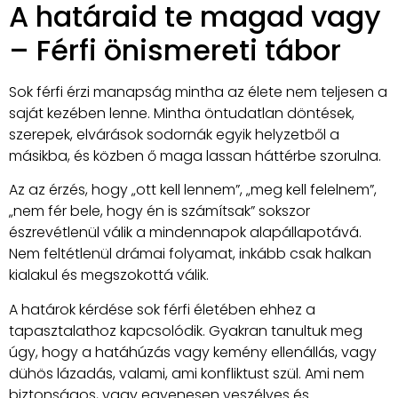
A határaid te magad vagy
– Férfi önismereti tábor
Sok férfi érzi manapság mintha az élete nem teljesen a
saját kezében lenne. Mintha öntudatlan döntések,
szerepek, elvárások sodornák egyik helyzetből a
másikba, és közben ő maga lassan háttérbe szorulna.
Az az érzés, hogy „ott kell lennem”, „meg kell felelnem”,
„nem fér bele, hogy én is számítsak” sokszor
észrevétlenül válik a mindennapok alapállapotává.
Nem feltétlenül drámai folyamat, inkább csak halkan
kialakul és megszokottá válik.
A határok kérdése sok férfi életében ehhez a
tapasztalathoz kapcsolódik. Gyakran tanultuk meg
úgy, hogy a hatáhúzás vagy kemény ellenállás, vagy
dühös lázadás, valami, ami konfliktust szül. Ami nem
biztonságos, vagy egyenesen veszélyes és