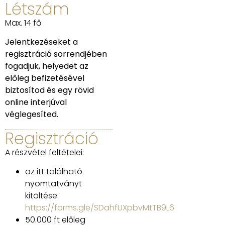
Létszám
Max. 14 fő
Jelentkezéseket a
regisztráció sorrendjében
fogadjuk, helyedet az
előleg befizetésével
biztosítod és egy rövid
online interjúval
véglegesíted.
Regisztráció
A részvétel feltételei:
az itt található
nyomtatványt
kitöltése:
https://forms.gle/SDahfUXpbvMtTB9L6
50.000 ft előleg