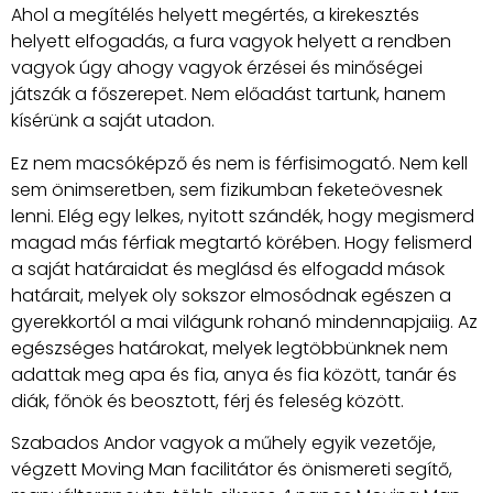
Ahol a megítélés helyett megértés, a kirekesztés
helyett elfogadás, a fura vagyok helyett a rendben
vagyok úgy ahogy vagyok érzései és minőségei
játszák a főszerepet. Nem előadást tartunk, hanem
kísérünk a saját utadon.
Ez nem macsóképző és nem is férfisimogató. Nem kell
sem önimseretben, sem fizikumban feketeövesnek
lenni. Elég egy lelkes, nyitott szándék, hogy megismerd
magad más férfiak megtartó körében. Hogy felismerd
a saját határaidat és meglásd és elfogadd mások
határait, melyek oly sokszor elmosódnak egészen a
gyerekkortól a mai világunk rohanó mindennapjaiig. Az
egészséges határokat, melyek legtöbbünknek nem
adattak meg apa és fia, anya és fia között, tanár és
diák, főnök és beosztott, férj és feleség között.
Szabados Andor vagyok a műhely egyik vezetője,
végzett Moving Man facilitátor és önismereti segítő,