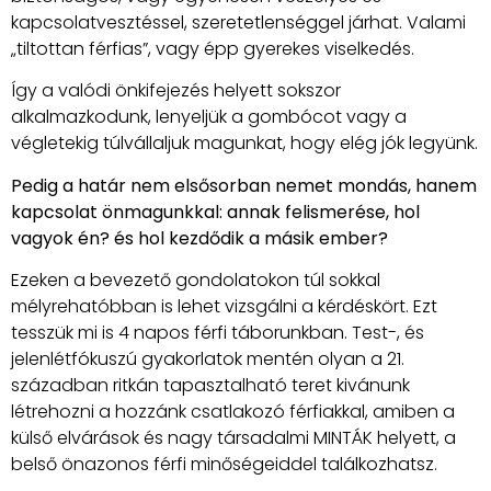
kapcsolatvesztéssel, szeretetlenséggel járhat. Valami
„tiltottan férfias”, vagy épp gyerekes viselkedés.
Így a valódi önkifejezés helyett sokszor
alkalmazkodunk, lenyeljük a gombócot vagy a
végletekig túlvállaljuk magunkat, hogy elég jók legyünk.
Pedig a határ nem elsősorban nemet mondás, hanem
kapcsolat önmagunkkal: annak felismerése, hol
vagyok én? és hol kezdődik a másik ember?
Ezeken a bevezető gondolatokon túl sokkal
mélyrehatóbban is lehet vizsgálni a kérdéskört. Ezt
tesszük mi is 4 napos férfi táborunkban. Test-, és
jelenlétfókuszú gyakorlatok mentén olyan a 21.
században ritkán tapasztalható teret kivánunk
létrehozni a hozzánk csatlakozó férfiakkal, amiben a
külső elvárások és nagy társadalmi MINTÁK helyett, a
belső önazonos férfi minőségeiddel találkozhatsz.