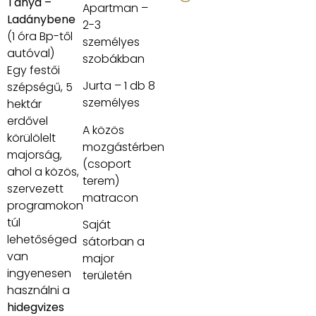
Tanya –
Apartman –
Ladánybene
2-3
(1 óra Bp-től
személyes
autóval)
szobákban
Egy festői
Jurta – 1 db 8
szépségű, 5
személyes
hektár
erdővel
A közös
körülölelt
mozgástérben
majorság,
(csoport
ahol a közös,
terem)
szervezett
matracon
programokon
túl
Saját
lehetőséged
sátorban a
van
major
ingyenesen
területén
használni a
hidegvizes