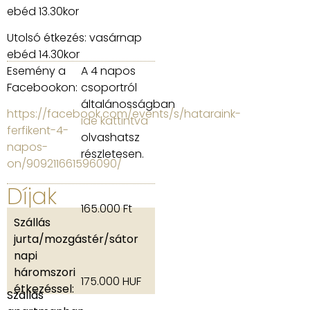
ebéd 13.30kor
Utolsó étkezés: vasárnap
ebéd 14.30kor
Esemény a
A 4 napos
Facebookon:
csoportról
általánosságban
https://facebook.com/events/s/hataraink-
ide kattintva
ferfikent-4-
olvashatsz
napos-
részletesen.
on/909211661596090/
Díjak
165.000 Ft
Szállás
jurta/mozgástér/sátor
napi
háromszori
175.000 HUF
étkezéssel:
Szállás