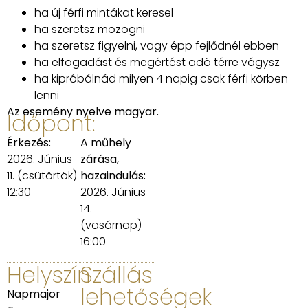
ha új férfi mintákat keresel
ha szeretsz mozogni
ha szeretsz figyelni, vagy épp fejlődnél ebben
ha elfogadást és megértést adó térre vágysz
ha kipróbálnád milyen 4 napig csak férfi körben
lenni
Az esemény nyelve magyar.
Időpont:
Érkezés:
A műhely
2026. Június
zárása,
11. (csütörtök)
hazaindulás:
12:30
2026. Június
14.
(vasárnap)
16:00
Helyszín
Szállás
lehetőségek
Napmajor