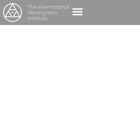
ÖNISMERETI CSOPORTOK
HATÁRAINK
FÉRFIKÉNT –
NYITOTT MOVING
MAN MŰHELY
Kezdőlap
-
Elmúlt események
-
Határaink Férfiként –
Nyitott Moving Man műhely