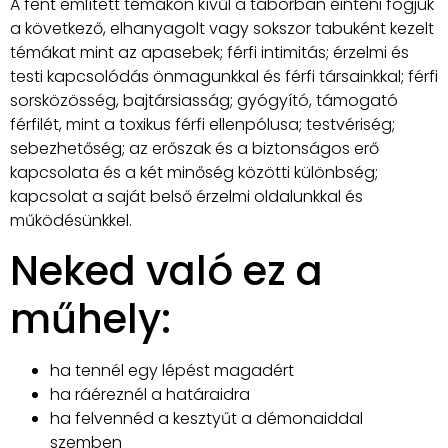
A fent említett témákon kívűl a táborban éinteni fogjuk
a következő, elhanyagolt vagy sokszor tabuként kezelt
témákat mint az apasebek; férfi intimitás; érzelmi és
testi kapcsolódás önmagunkkal és férfi társainkkal; férfi
sorsközösség, bajtársiasság; gyógyító, támogató
férfilét, mint a toxikus férfi ellenpólusa; testvériség;
sebezhetőség; az erőszak és a biztonságos erő
kapcsolata és a két minőség közötti különbség;
kapcsolat a saját belső érzelmi oldalunkkal és
működésünkkel.
Neked való ez a
műhely:
ha tennél egy lépést magadért
ha ráéreznél a határaidra
ha felvennéd a kesztyűt a démonaiddal
szemben