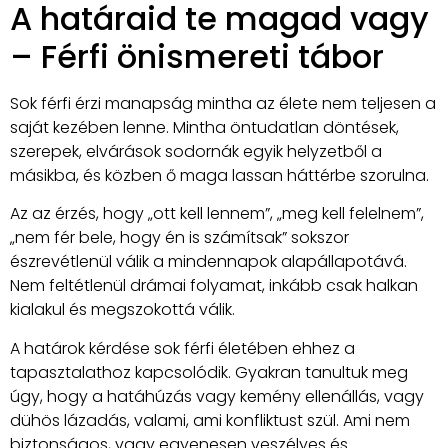
A határaid te magad vagy
– Férfi önismereti tábor
Sok férfi érzi manapság mintha az élete nem teljesen a
saját kezében lenne. Mintha öntudatlan döntések,
szerepek, elvárások sodornák egyik helyzetből a
másikba, és közben ő maga lassan háttérbe szorulna.
Az az érzés, hogy „ott kell lennem”, „meg kell felelnem”,
„nem fér bele, hogy én is számítsak” sokszor
észrevétlenül válik a mindennapok alapállapotává.
Nem feltétlenül drámai folyamat, inkább csak halkan
kialakul és megszokottá válik.
A határok kérdése sok férfi életében ehhez a
tapasztalathoz kapcsolódik. Gyakran tanultuk meg
úgy, hogy a hatáhúzás vagy kemény ellenállás, vagy
dühös lázadás, valami, ami konfliktust szül. Ami nem
biztonságos, vagy egyenesen veszélyes és