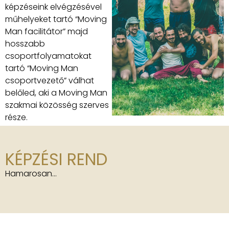
képzéseink elvégzésével
műhelyeket tartó “Moving
Man facilitátor” majd
hosszabb
csoportfolyamatokat
tartó “Moving Man
csoportvezető” válhat
belőled, aki a Moving Man
szakmai közösség szerves
része.
KÉPZÉSI REND
Hamarosan…