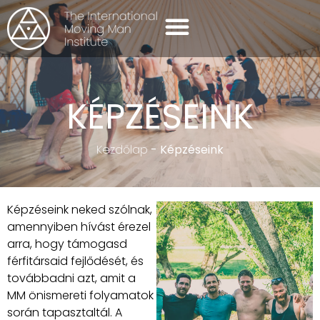
ÖNISMERETI CSOPORTOK
KÉPZÉSEINK
Kezdőlap
-
Képzéseink
Képzéseink neked szólnak,
amennyiben hívást érezel
arra, hogy támogasd
férfitársaid fejlődését, és
továbbadni azt, amit a
MM önismereti folyamatok
során tapasztaltál. A