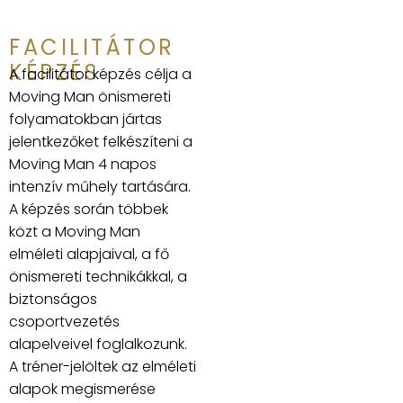
FACILITÁTOR
KÉPZÉS
A facilitátor képzés célja a
Moving Man önismereti
folyamatokban jártas
jelentkezőket felkészíteni a
Moving Man 4 napos
intenzív műhely tartására.
A képzés során többek
közt a Moving Man
elméleti alapjaival, a fő
önismereti technikákkal, a
biztonságos
csoportvezetés
alapelveivel foglalkozunk.
A tréner-jelöltek az elméleti
alapok megismerése