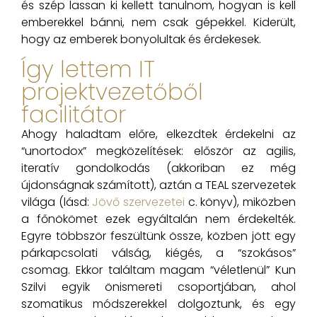
és szép lassan ki kellett tanulnom, hogyan is kell
emberekkel bánni, nem csak gépekkel. Kiderült,
hogy az emberek bonyolultak és érdekesek.
Így lettem IT
projektvezetőből
facilitátor​
Ahogy haladtam előre, elkezdtek érdekelni az
“unortodox” megközelítések: először az agilis,
iteratív gondolkodás (akkoriban ez még
újdonságnak számított), aztán a TEAL szervezetek
világa (lásd:
Jövő szervezetei
c. könyv), miközben
a főnökömet ezek egyáltalán nem érdekelték.
Egyre többször feszültünk össze, közben jött egy
párkapcsolati válság, kiégés, a “szokásos”
csomag. Ekkor találtam magam “véletlenül” Kun
Szilvi egyik önismereti csoportjában, ahol
szomatikus módszerekkel dolgoztunk, és egy