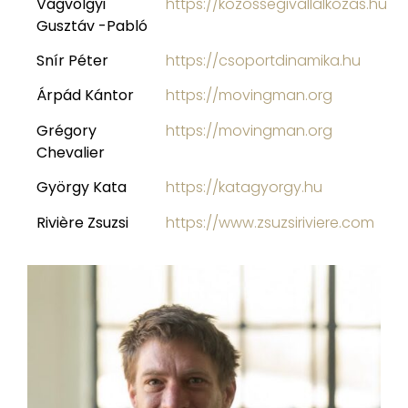
Vágvölgyi
https://kozossegivallalkozas.hu
Gusztáv -Pabló
Snír Péter
https://csoportdinamika.hu
Árpád Kántor
https://movingman.org
Grégory
https://movingman.org
Chevalier
György Kata
https://katagyorgy.hu
Rivière Zsuzsi
https://www.zsuzsiriviere.com