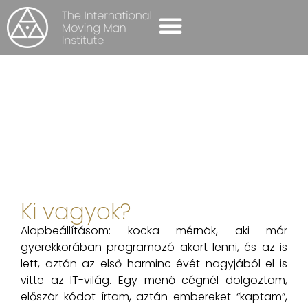
ΟΜΆΔΕΣ ΑΥΤΟΓΝΩΣΊΑΣ
ΜΈΣΑ ΕΝΗΜΈΡΩΣΗΣ
ΕΠΙΚΟΙΝΩΝΉΣΤΕ ΜΑΖΊ ΜΑΣ
BALÁZS HENDE
Αρχική σελίδα
-
Για εμάς
-
Balázs Hende
Ki vagyok?
Alapbeállításom: kocka mérnök, aki már
gyerekkorában programozó akart lenni, és az is
lett, aztán az első harminc évét nagyjából el is
vitte az IT-világ. Egy menő cégnél dolgoztam,
először kódot írtam, aztán embereket “kaptam”,