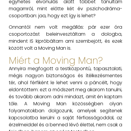
egyhetes elvonulás alatt többet tanultam
magamról, mint előtte két év pszichodráma-
csoportban: jaa, hogy ezt így is lehet?
Onnantól nem volt megállás: pár ezer óra
csoportozást beleinvesztáltam a dologba,
mindent IS kipróbáltam ami szembejött, és ezek
között volt a Moving Man is.
Miért a Moving Man?
Annyira megfogott a testközpontú, tapasztalati,
mégis nagyon biztonságos és ítélkezésmentes
tér, ahol férfiként le lehet venni a páncélt, hogy
eldöntöttem: ezt a módszert meg akarom tanulni,
és tovább akarom adni mindazt, amit én kaptam
tőle. A Moving Man közösségben olyan
folyamatokban dolgozunk, amelyek segítenek
kapcsolatba kerülni a saját férfiasságoddal, az
érzelmeiddel és a benned lévő élettel, nem csak a