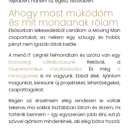
fejedben, hanem az egész testedben.
Ahogy most működöm
és mit mondanak rólam
Elsősorban lelkesedésből csinálom a Moving Man
csoportokat, ez nekem egy szívügy és hobbi,
pénzt nem igazán látok belőle.
A menő IT cégnél felmondtam és azóta van egy
közösségi vállalkozasunk
Rékával, a
Szuperszónikus Vasalódeszka
. És még
a
Pénzügyesek
is mi vagyunk. Ebből élek. Ajánlom
magunkat, keresünk új projekteket, lehetőségeket,
csapattagokat.
Régen az érzelmeim elég rendesen le voltak
tekerve, ma sokkal tisztábban látom és érzem, mi
történik bennem – így egyszerűen jobb élni, ezt jó
szívvel ajánlom mindenkinek, aki elég bátor hozzá.