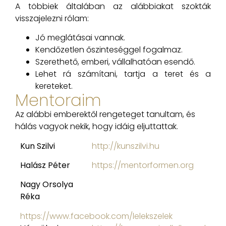
A többiek általában az alábbiakat szokták
visszajelezni rólam:
Jó meglátásai vannak.
Kendőzetlen őszinteséggel fogalmaz.
Szerethető, emberi, vállalhatóan esendő.
Lehet rá számítani, tartja a teret és a
kereteket.
Mentoraim
Az alábbi emberektől rengeteget tanultam, és
hálás vagyok nekik, hogy idáig eljuttattak.
Kun Szilvi
http://kunszilvi.hu
Halász Péter
https://mentorformen.org
Nagy Orsolya
Réka
https://www.facebook.com/lelekszelek