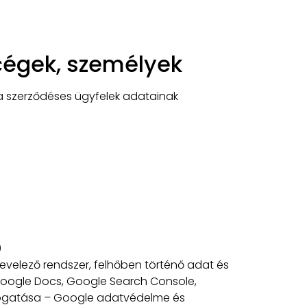
 cégek, személyek
 a szerződéses ügyfelek adatainak
0
 levelező rendszer, felhőben történő adat és
 Google Docs, Google Search Console,
mogatása – Google adatvédelme és