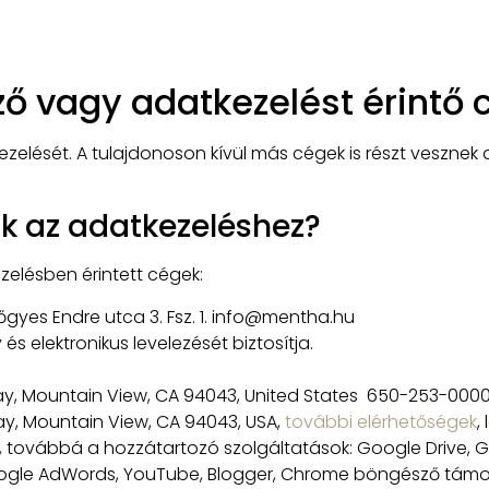
ző vagy adatkezelést érintő
ezelését. A tulajdonoson kívül más cégek is részt vesznek
k az adatkezeléshez?
elésben érintett cégek:
gyes Endre utca 3. Fsz. 1. info@mentha.hu
 elektronikus levelezését biztosítja.
y, Mountain View, CA 94043, United States 650-253-000
y, Mountain View, CA 94043, USA,
további elérhetőségek
,
és, továbbá a hozzátartozó szolgáltatások: Google Drive,
oogle AdWords, YouTube, Blogger, Chrome böngésző tá