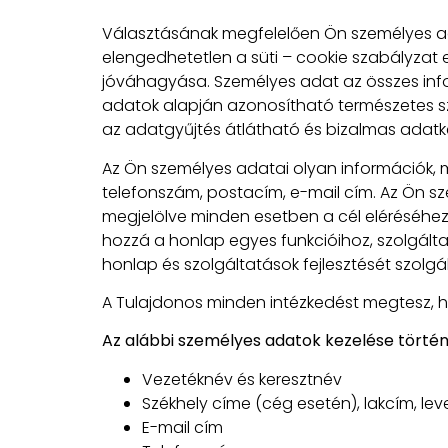
Választásának megfelelően Ön személyes ad
elengedhetetlen a süti – cookie szabályzat e
jóváhagyása. Személyes adat az összes inf
adatok alapján azonosítható természetes sz
az adatgyűjtés átlátható és bizalmas adatkez
Az Ön személyes adatai olyan információk, 
telefonszám, postacím, e-mail cím. Az Ön s
megjelölve minden esetben a cél eléréséh
hozzá a honlap egyes funkcióihoz, szolgált
honlap és szolgáltatások fejlesztését szolgál
A Tulajdonos minden intézkedést megtesz, h
Az alábbi személyes adatok kezelése történi
Vezetéknév és keresztnév
Székhely címe (cég esetén), lakcím, lev
E-mail cím