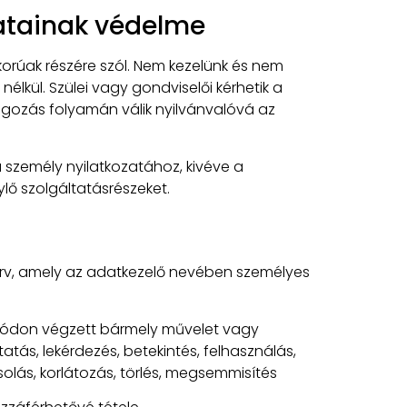
datainak védelme
korúak részére szól. Nem kezelünk és nem
élkül. Szülei vagy gondviselői kérhetik a
lgozás folyamán válik nyilvánvalóvá az
 személy nyilatkozatához, kivéve a
ő szolgáltatásrészeket.
erv, amely az adatkezelő nevében személyes
ódon végzett bármely művelet vagy
atás, lekérdezés, betekintés, felhasználás,
olás, korlátozás, törlés, megsemmisítés