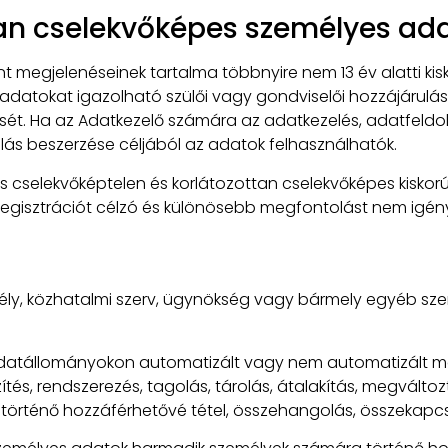
tan cselekvőképes személyes a
t megjelenéseinek tartalma többnyire nem 13 év alatti kis
adatokat igazolható szülői vagy gondviselői hozzájárulás n
sét. Ha az Adatkezelő számára az adatkezelés, adatfeldo
ulás beszerzése céljából az adatok felhasználhatók.
 cselekvőképtelen és korlátozottan cselekvőképes kiskorú
gisztrációt célzó és különösebb megfontolást nem igényl
ély, közhatalmi szerv, ügynökség vagy bármely egyéb sz
atállományokon automatizált vagy nem automatizált m
tés, rendszerezés, tagolás, tárolás, átalakítás, megváltozt
 történő hozzáférhetővé tétel, összehangolás, összekapcs