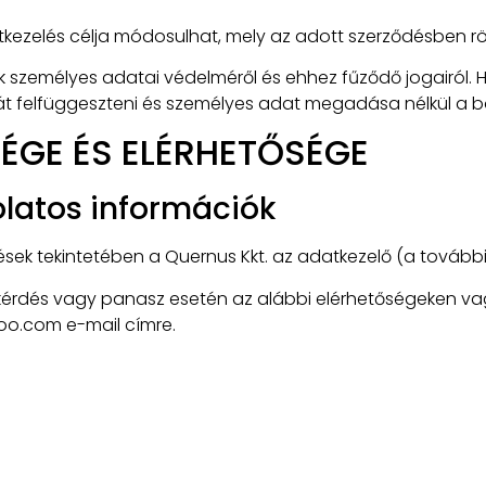
zelés célja módosulhat, mely az adott szerződésben rögzít
k személyes adatai védelméről és ehhez fűződő jogairól. 
tát felfüggeszteni és személyes adat megadása nélkül a b
ÉGE ÉS ELÉRHETŐSÉGE
olatos információk
sek tekintetében a Quernus Kkt. az adatkezelő (a tovább
, kérdés vagy panasz esetén az alábbi elérhetőségeken vag
oo.com e-mail címre.