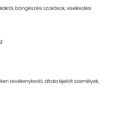
lakról, böngészési szokások, viselkedési
g
en tevékenykedő, általa kijelölt személyek,