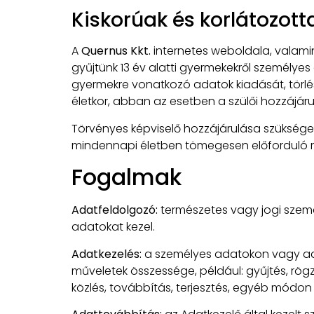
Kiskorúak és korlátozot
A
Quernus Kkt.
internetes weboldala, valamin
gyűjtünk 13 év alatti gyermekekről személyes 
gyermekre vonatkozó adatok kiadását, törlé
életkor, abban az esetben a szülői hozzájár
Törvényes képviselő hozzájárulása szükséges
mindennapi életben tömegesen előforduló re
Fogalmak
Adatfeldolgozó:
természetes vagy jogi szem
adatokat kezel.
Adatkezelés:
a személyes adatokon vagy ad
műveletek összessége, például: gyűjtés, rögzí
közlés, továbbítás, terjesztés, egyéb módon