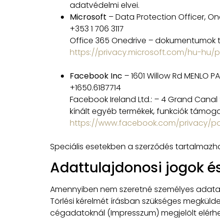
adatvédelmi elvei.
Microsoft
– Data Protection Officer, On
+353 1 706 3117
Office 365 Onedrive – dokumentumok t
https://privacy.microsoft.com/hu-hu/
Facebook Inc
– 1601 Willow Rd MENLO P
+1650.6187714
Facebook Ireland Ltd.: – 4 Grand Canal
kínált egyéb termékek, funkciók támog
https://www.facebook.com/privacy/p
Speciális esetekben a szerződés tartalmaz
Adattulajdonosi jogok é
Amennyiben nem szeretné személyes adatai ke
Törlési kérelmét írásban szükséges megkülde
cégadatoknál (Impresszum) megjelölt elérh