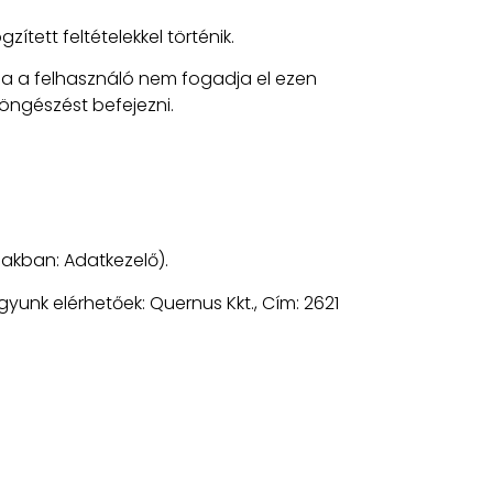
ett feltételekkel történik.
Ha a felhasználó nem fogadja el ezen
öngészést befejezni.
iakban: Adatkezelő).
yunk elérhetőek: Quernus Kkt., Cím: 2621