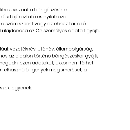
nkhoz, viszont a böngészéshez
lési tájékoztató és nyilatkozat
ó szám szerint vagy az ehhez tartozó
ulajdonosa az Ön személyes adatait gyűjti,
ául: vezetéknév, utónév, állampolgárság,
os az oldalon történő böngészéskor gyűjti,
megadni ezen adatokat, akkor nem férhet
 felhasználói igények megismerését, a
szek legyenek.