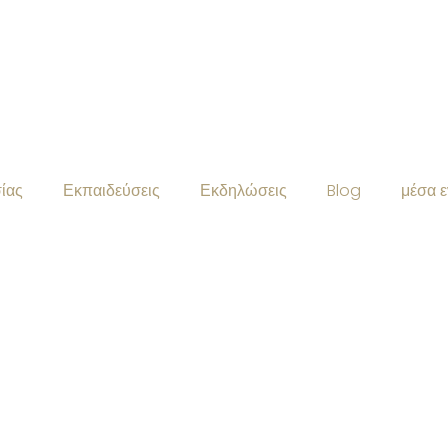
ίας
Εκπαιδεύσεις
Εκδηλώσεις
Blog
μέσα 
ΕΣ ΕΠΕΞΕΡΓΑΣΊΑΣ
Αρχική σελίδα
-
Πληροφορίες επεξεργασίας δεδομένων