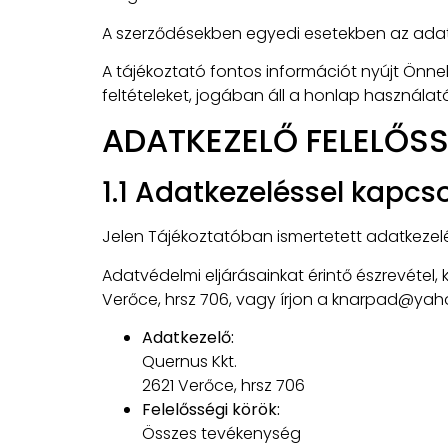
A szerződésekben egyedi esetekben az adatke
A tájékoztató fontos információt nyújt Önne
feltételeket, jogában áll a honlap használa
ADATKEZELŐ FELELŐSS
1.1 Adatkezeléssel kapcs
Jelen Tájékoztatóban ismertetett adatkezelé
Adatvédelmi eljárásainkat érintő észrevétel
Verőce, hrsz 706, vagy írjon a knarpad@yah
Adatkezelő:
Quernus Kkt.
2621 Verőce, hrsz 706
Felelősségi körök:
Összes tevékenység