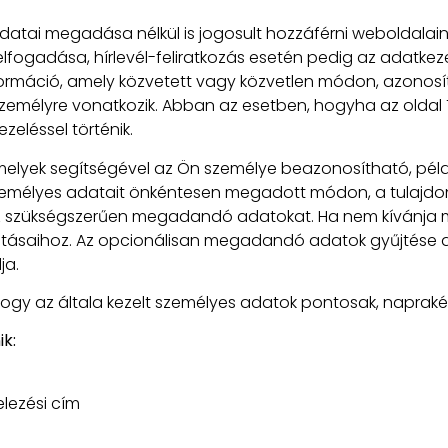
atai megadása nélkül is jogosult hozzáférni weboldalai
lfogadása, hírlevél-feliratkozás esetén pedig az adatkeze
ormáció, amely közvetett vagy közvetlen módon, azonosít
emélyre vonatkozik. Abban az esetben, hogyha az oldal T
eléssel történik.
melyek segítségével az Ön személye beazonosítható, péld
zemélyes adatait önkéntesen megadott módon, a tulajdon
ez szükségszerűen megadandó adatokat. Ha nem kívánja 
atásaihoz. Az opcionálisan megadandó adatok gyűjtése a
ja.
ogy az általa kezelt személyes adatok pontosak, napraké
k:
elezési cím