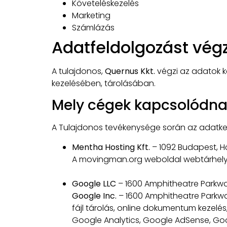
Követeléskezelés
Marketing
Számlázás
Adatfeldolgozást vég
A tulajdonos,
Quernus Kkt.
végzi az adatok k
kezelésében, tárolásában.
Mely cégek kapcsolódna
A Tulajdonos tevékenysége során az adatkez
Mentha Hosting Kft.
– 1092 Budapest, Hő
A movingman.org weboldal webtárhely és
Google LLC
– 1600 Amphitheatre Parkwa
Google Inc.
– 1600 Amphitheatre Parkwa
fájl tárolás, online dokumentum kezel
Google Analytics, Google AdSense, G