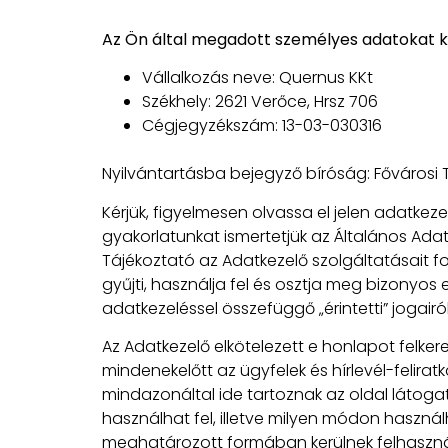
Az Ön által megadott személyes adatokat ke
Vállalkozás neve: Quernus KKt
Székhely: 2621 Verőce, Hrsz 706
Cégjegyzékszám: 13-03-030316
Nyilvántartásba bejegyző bíróság: Főváros
Kérjük, figyelmesen olvassa el jelen adatkez
gyakorlatunkat ismertetjük az Általános Ada
Tájékoztató az Adatkezelő szolgáltatásait 
gyűjti, használja fel és osztja meg bizonyo
adatkezeléssel összefüggő „érintetti” jogairól
Az Adatkezelő elkötelezett e honlapot felke
mindenekelőtt az ügyfelek és hírlevél-felira
mindazonáltal ide tartoznak az oldal látoga
használhat fel, illetve milyen módon használ
meghatározott formában kerülnek felhaszná