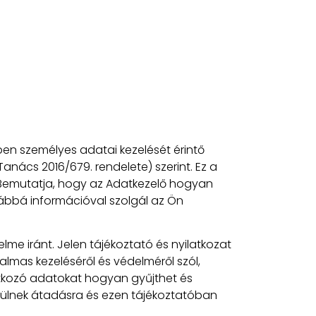
ben személyes adatai kezelését érintő
anács 2016/679. rendelete) szerint. Ez a
. Bemutatja, hogy az Adatkezelő hogyan
vábbá információval szolgál az Ön
e iránt. Jelen tájékoztató és nyilatkozat
almas kezeléséről és védelméről szól,
natkozó adatokat hogyan gyűjthet és
kerülnek átadásra és ezen tájékoztatóban