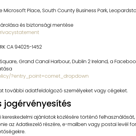
e Microsoft Place, South County Business Park, Leopardstow
árolása és biztonsági mentése
privacystatement
ARK CA 94025-1452
 Square, Grand Canal Harbour, Dublin 2 Ireland, a Facebo
atása
olicy/?entry_point=comet_dropdown
hat további adatfeldolgozó személyeket vagy cégeket.
s jogérvényesítés
reskedelmi ajánlatok közlésére történő felhasználását, j
nie az Adatkezelő részére, e-mailben vagy postai levél f
etőségekre.