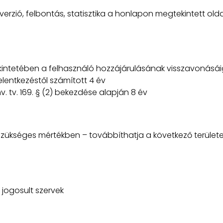
verzió, felbontás, statisztika a honlapon megtekintett olda
ekintetében a felhasználó hozzájárulásának visszavonásái
elentkezéstől számított 4 év
 tv. 169. § (2) bekezdése alapján 8 év
szükséges mértékben – továbbíthatja a következő területek
 jogosult szervek