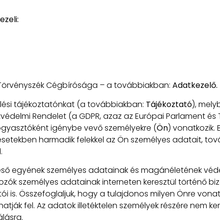
zeli:
i Törvényszék Cégbírósága – a továbbiakban:
Adatkezelő.
elési tájékoztatónkat (a továbbiakban:
Tájékoztató
), mely
tvédelmi Rendelet (a GDPR, azaz az Európai Parlament és T
fogyasztóként igénybe vevő személyekre (
Ön
) vonatkozik
s esetekben harmadik felekkel az Ön személyes adatait, to
.
reső egyének személyes adatainak és magánéletének védelm
tkozók személyes adatainak interneten keresztül történő biz
tói is. Összefoglaljuk, hogy a tulajdonos milyen Önre vo
hatják fel. Az adatok illetéktelen személyek részére nem 
lásra.