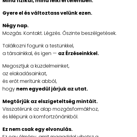
Mind fizikai, mind lelki értelemben.
Gyere el és változtass velünk ezen.
Négy nap.
Mozgás. Kontakt. Légzés. Őszinte beszélgetések.
Találkozni fogunk a testünkkel,
a társainkkal, és igen —
az Érzéseinkkel.
Megosztjuk a küzdelmeinket,
az elakadásainkat,
és erőt merítünk abból,
hogy
nem egyedül járjuk az utat.
Megtörjük az elszigeteltség mintáit.
Visszatérünk az alap mozgásformákhoz,
és kilépünk a komfortzónánkból.
Ez nem csak egy elvonulás.
Ez egy élmény, amit magaddal vihetsz a