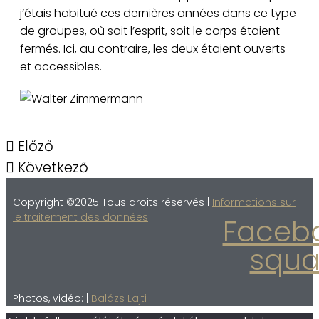
j’étais habitué ces dernières années dans ce type
de groupes, où soit l’esprit, soit le corps étaient
fermés. Ici, au contraire, les deux étaient ouverts
et accessibles.
Walter Zimmermann
Előző
Következő
Copyright ©2025 Tous droits réservés |
Informations sur
le traitement des données
Faceb
squa
Photos, vidéo: |
Balázs Lajti