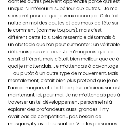
dont les autres peuvent apprendre parce qu’il est
unique. Ni inférieur ni supérieur aux autres… Je me
sens prêt pour ce que je veux accomplir. Cela fait
naître en moi des doutes et des maux de tête sur
le comment (comme toujours), mais c’est
différent cette fois. Cela ressemble désormais à
un obstacle que l’on peut surmonter : un véritable
défi, mais plus une peur. Je m’imaginais que ce
serait différent, mais c’était bien meilleur que ce à
quoi je m’attendais. Je m’attendais à davantage
— ou plutôt à un autre type de mouvement. Mais
mentalement, c’était bien plus profond que je ne
l’aurais imaginé, et c’est bien plus précieux, surtout
maintenant, ici, pour moi. Je ne m’attendais pas à
traverser un tel développement personnel ni à
explorer des profondeurs aussi grandes. Il n’y
avait pas de compétition… pas besoin de
masques, il y avait du soutien. Voir les personnes