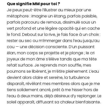
Que signifie MM pour toi ?
Je peux peut-être l’illustrer au mieux par une
métaphore : imagine un étang, parfois paisible,
parfois parcouru de remous, dissimulé sous un
vert profond et une légère opacité qui en cache
le fond. Debout sur la rive, je fais face à un choix :
rester au sec ou m’immerger dans l’eau jusqu’au
cou — une décision consciente. D’un puissant
élan, mon corps se projette et je plonge ; le cri
joyeux de mon âme s’élève tandis que ma tête
refait surface. Je reprends mon souffle, mes
poumons se libèrent, je m’étire pleinement. L’eau
devient alors claire et sereine, la turbulence
disparaît, révélant mes membres alors que je me
tiens solidement ancré, prêt à me hisser hors de
l’eau à deux mains, déjà désireux d’y replonger. Le
soleil apparaît, diffusant sa chaleur bienfaisante.