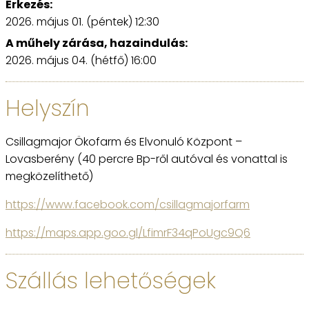
Érkezés:
2026. május 01. (péntek) 12:30
A műhely zárása, hazaindulás:
2026. május 04. (hétfő) 16:00
Helyszín
Csillagmajor Ökofarm és Elvonuló Központ –
Lovasberény (40 percre Bp-ről autóval és vonattal is
megközelíthető)
https://www.facebook.com/csillagmajorfarm
https://maps.app.goo.gl/LfimrF34qPoUgc9Q6
Szállás lehetőségek