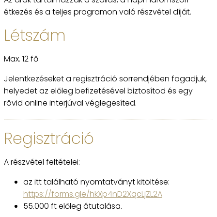
étkezés és a teljes programon való részvétel díját.
Létszám
Max. 12 fő
Jelentkezéseket a regisztráció sorrendjében fogadjuk,
helyedet az előleg befizetésével biztosítod és egy
rövid online interjúval véglegesíted.
Regisztráció
A részvétel feltételei:
az itt található nyomtatványt kitöltése:
https://forms.gle/hkXp4nD2XqcLjZL2A
55.000 ft előleg átutalása.