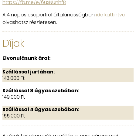
https://fb.me/e/6uxNUnhfB
A 4 napos csoportról általánosságban
ide kattintva
olvashatsz részletesen.
Díjak
Elvonulásunk árai:
Szállással jurtában:
143.000 Ft
Szállással 8 ágyas szobában:
149.000 Ft
Szállással 4 ágyas szobában:
155.000 Ft
Az árak tartalmazzák a szállás, a napi háromszori