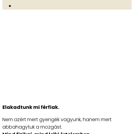
NYITOTT MOVING
MAN MŰHELY
2026.05
Page d'accueil
-
Elmúlt események
-
Nyitott Moving
Man műhely 2026.05
Elakadtunk mi férfiak.
Nem azért mert gyengék vagyunk, hanem mert
abbahagytuk a mozgást.