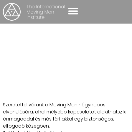
ÖNISMERETI CSOPORTOK
NYITOTT MOVING
MAN MŰHELY
Kezdőlap
-
Elmúlt események
-
Nyitott Moving Man
műhely
Szeretettel várunk a Moving Man négynapos
elvonulására, ahol mélyebb kapcsolatot alakíthatsz ki
önmagaddal és más férfiakkal egy biztonságos,
elfogadó közegben.