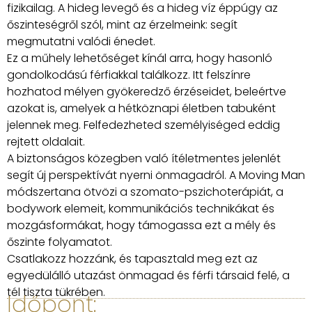
fizikailag. A hideg levegő és a hideg víz éppúgy az
őszinteségről szól, mint az érzelmeink: segít
megmutatni valódi énedet.
Ez a műhely lehetőséget kínál arra, hogy hasonló
gondolkodású férfiakkal találkozz. Itt felszínre
hozhatod mélyen gyökeredző érzéseidet, beleértve
azokat is, amelyek a hétköznapi életben tabuként
jelennek meg. Felfedezheted személyiséged eddig
rejtett oldalait.
A biztonságos közegben való ítéletmentes jelenlét
segít új perspektívát nyerni önmagadról. A Moving Man
módszertana ötvözi a szomato-pszichoterápiát, a
bodywork elemeit, kommunikációs technikákat és
mozgásformákat, hogy támogassa ezt a mély és
őszinte folyamatot.
Csatlakozz hozzánk, és tapasztald meg ezt az
egyedülálló utazást önmagad és férfi társaid felé, a
tél tiszta tükrében.
Időpont: