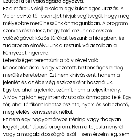
Ezúttal a tél valóságába ágyazva.
Ez a március eleji alkalom egy különleges utazás. A
Velencei-tó téli csendjét hívjuk segítségül, hogy még
mélyebbre merülhessünk önmagunkban. A program
szerves része lesz, hogy találkozunk az évszak
valóságával: közös túrákat teszünk a hidegben, és
tudatosan elmélyülünk a testünk válaszaiban a
környezet ingereire.
Lehetőséget teremtünk a tó vizével való
kapcsolódásra is egy vezetett, biztonságos hideg
merülés keretében. Ezt nem kihívásként, hanem a
jelenlét és az éberség eszközeként használjuk.
Egy tér, ahol a jelenlét számít, nem a teljesítmény.
A Moving Man egy intenzív utazás önmagad felé. Egy
tér, ahol férfiként lehetsz őszinte, nyers és sebezhető,
megfelelési kényszerek nélkül.
Ez nem egy hagyományos tréning vagy “hogyan
legyél jobb” típusú program. Nem a teljesítményről
vagy a magabiztosságról szól – sem érzelmileg, sem