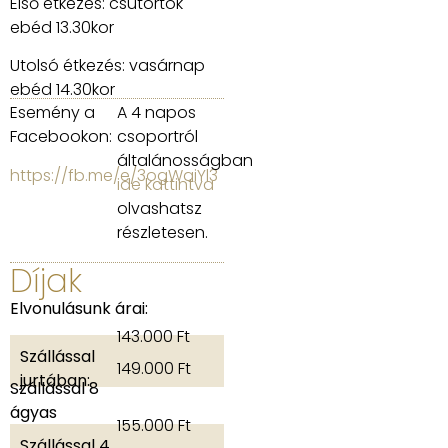
Első étkezés: csütörtök
ebéd 13.30kor
Utolsó étkezés: vasárnap
ebéd 14.30kor
Esemény a
A 4 napos
Facebookon:
csoportról
általánosságban
https://fb.me/e/3ogWaiYl3
ide kattintva
olvashatsz
részletesen.
Díjak
Elvonulásunk árai:
143.000 Ft
Szállással
149.000 Ft
jurtában:
Szállással 8
ágyas
155.000 Ft
szobában:
Szállással 4