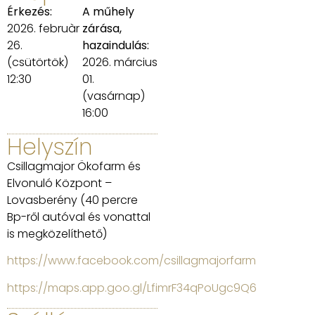
Érkezés:
A műhely
2026. februàr
zárása,
26.
hazaindulás:
(csütörtök)
2026. március
12:30
01.
(vasárnap)
16:00
Helyszín
Csillagmajor Ökofarm és
Elvonuló Központ –
Lovasberény (40 percre
Bp-ről autóval és vonattal
is megközelíthető)
https://www.facebook.com/csillagmajorfarm
https://maps.app.goo.gl/LfimrF34qPoUgc9Q6