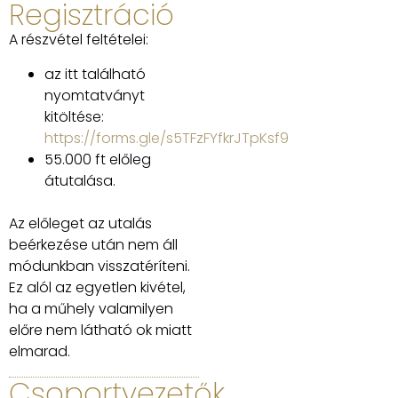
Regisztráció
A részvétel feltételei:
az itt található
nyomtatványt
kitöltése:
https://forms.gle/s5TFzFYfkrJTpKsf9
55.000 ft előleg
átutalása.
Az előleget az utalás
beérkezése után nem áll
módunkban visszatéríteni.
Ez alól az egyetlen kivétel,
ha a műhely valamilyen
előre nem látható ok miatt
elmarad.
Csoportvezetők