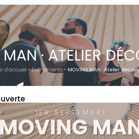
MAN · ATELIER DÉ
 d'accueil
-
Événements
-
MOVING MAN · Atelier décou
ouverte