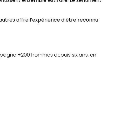
ntissent ensemble est rare. Le sentiment
utres offre l’expérience d’être reconnu
ompagne +200 hommes depuis six ans, en