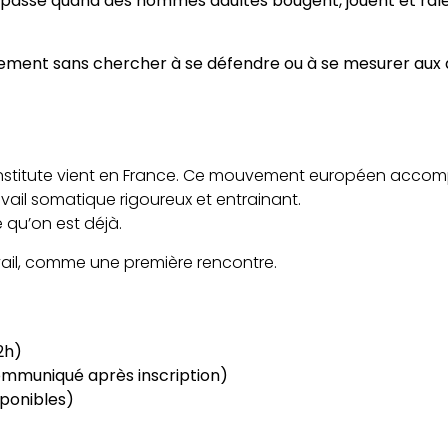
 passe quand des hommes adultes bougent, jouent et rale
ement sans chercher à se défendre ou à se mesurer aux a
n Institute vient en France. Ce mouvement européen acc
avail somatique rigoureux et entrainant.
 qu’on est déjà.
ravail, comme une première rencontre.
2h)
 communiqué après inscription)
sponibles)