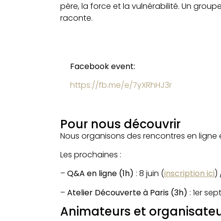
père, la force et la vulnérabilité. Un grou
raconte.
Facebook event:
https://fb.me/e/7yXRhHJ3r
Pour nous découvrir
Nous organisons des rencontres en ligne e
Les prochaines :
–
Q&A en ligne (1h)
: 8 juin (
inscription ici
) 
–
Atelier Découverte à Paris (3h)
: 1er sep
Animateurs et organisate