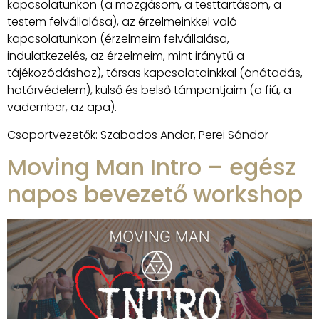
kapcsolatunkon (a mozgásom, a testtartásom, a
testem felvállalása), az érzelmeinkkel való
kapcsolatunkon (érzelmeim felvállalása,
indulatkezelés, az érzelmeim, mint iránytű a
tájékozódáshoz), társas kapcsolatainkkal (önátadás,
határvédelem), külső és belső támpontjaim (a fiú, a
vadember, az apa).
Csoportvezetők: Szabados Andor, Perei Sándor
Moving Man Intro – egész
napos bevezető workshop