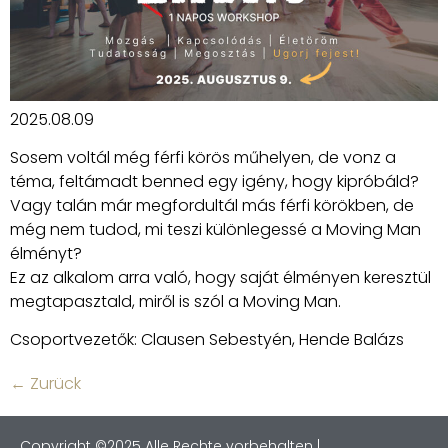
2025.08.09
Sosem voltál még férfi körös műhelyen, de vonz a
téma, feltámadt benned egy igény, hogy kipróbáld?
Vagy talán már megfordultál más férfi körökben, de
még nem tudod, mi teszi különlegessé a Moving Man
élményt?
Ez az alkalom arra való, hogy saját élményen keresztül
megtapasztald, miről is szól a Moving Man.
Csoportvezetők: Clausen Sebestyén, Hende Balázs
←
Zurück
Copyright ©2025 Alle Rechte vorbehalten |