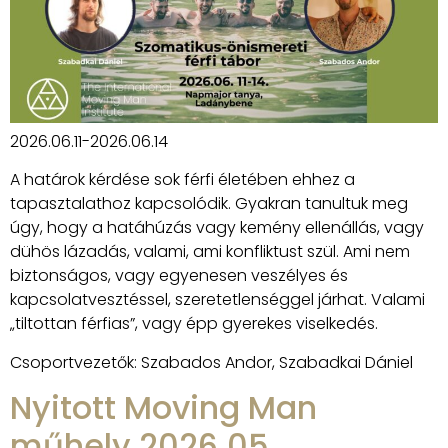
2026.06.11-2026.06.14
A határok kérdése sok férfi életében ehhez a
tapasztalathoz kapcsolódik. Gyakran tanultuk meg
úgy, hogy a hatáhúzás vagy kemény ellenállás, vagy
dühös lázadás, valami, ami konfliktust szül. Ami nem
biztonságos, vagy egyenesen veszélyes és
kapcsolatvesztéssel, szeretetlenséggel járhat. Valami
„tiltottan férfias”, vagy épp gyerekes viselkedés.
Csoportvezetők: Szabados Andor, Szabadkai Dániel
Nyitott Moving Man
műhely 2026.05