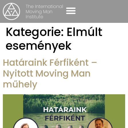
SELBST-BEWUSSTSEIN GRUPPEN
Kategorie:
Elmúlt
események
Határaink Férfiként –
Nyitott Moving Man
műhely