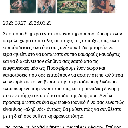
2026.03.27-2026.03.29
Σε αυτό το διήμερο εντατικό εργαστήριο προσφέρουμε έναν
ασφαλή χώρο όπου όλες οι πτυχές της ύπαρξής σας είναι
ευπρόσδεκτες, όλα όσα σας ανήκουν. Εδώ μπορείτε να
εξασκηθείτε στο να κοιτάζεστε σε πιο καθαρούς καθρέφτες
και να διακρίνετε τον αληθινό σας εαυτό από τις
επιφανειακές μάσκες. Προσφέρουμε έναν χώρο και
καταστάσεις που σας επιτρέπουν να αφυπνιστείτε καλύτερα,
να γνωρίσετε και να βιώσετε την περισσότερο ή λιγότερο
ενσαρκωμένη αρρενωπότητά σας και τη μοναδική δύναμη
που ενυπάρχει σε αυτό το στάδιο της ζωής σας. Αντί να
προσαρμόζεστε σε ένα εξωτερικό ιδανικό ή να σας λένε πώς
είναι ένας «αληθινός» άντρας, θα μάθετε πώς να συνδέεστε
με τη δική σας αυθεντική αρρενωπότητα.
Facilitateurs: Árpád Kántor. Chevalier Grégory, Σπύρος